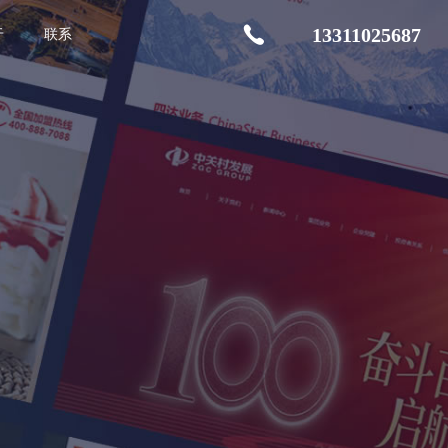
13311025687
于
联系