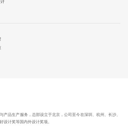
设计
资
技
计与产品生产服务，总部设立于北京，公司至今在深圳、杭州、长沙、
国好设计奖等国内外设计奖项。