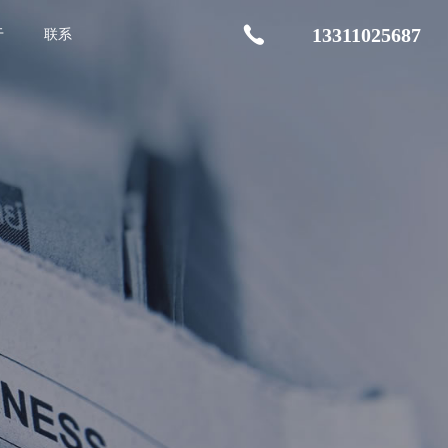
13311025687
于
联系