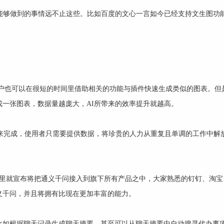
能够做到的事情远不止这些。比如百度的文心一言如今已经支持文生图功能
用户也可以在很短的时间里借助相关的功能与插件快速生成类似的图表。但是
成一张图表，数据量越庞大，AI所带来的效率提升就越高。
I来完成，使用者只需要提供数据，将珍贵的人力从重复且单调的工作中解
阿里就宣布将把通义千问接入到旗下所有产品之中，大家熟悉的钉钉、淘宝
义千问，并且将拥有比现在更加丰富的能力。
比如根据聊天记录生成聊天摘要，甚至可以从聊天摘要中自动搜寻代办事