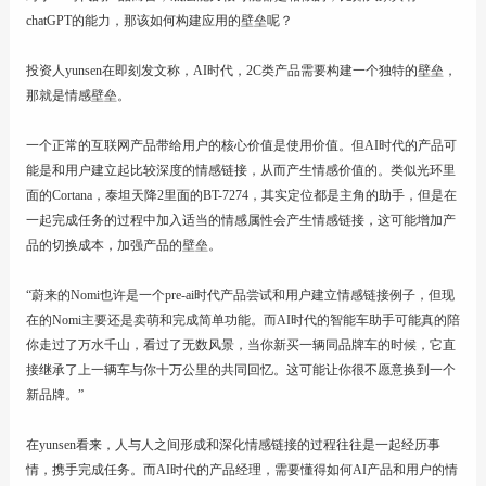
chatGPT的能力，那该如何构建应用的壁垒呢？
投资人yunsen在即刻发文称，AI时代，2C类产品需要构建一个独特的壁垒，
那就是情感壁垒。
一个正常的互联网产品带给用户的核心价值是使用价值。但AI时代的产品可
能是和用户建立起比较深度的情感链接，从而产生情感价值的。类似光环里
面的Cortana，泰坦天降2里面的BT-7274，其实定位都是主角的助手，但是在
一起完成任务的过程中加入适当的情感属性会产生情感链接，这可能增加产
品的切换成本，加强产品的壁垒。
“蔚来的Nomi也许是一个pre-ai时代产品尝试和用户建立情感链接例子，但现
在的Nomi主要还是卖萌和完成简单功能。而AI时代的智能车助手可能真的陪
你走过了万水千山，看过了无数风景，当你新买一辆同品牌车的时候，它直
接继承了上一辆车与你十万公里的共同回忆。这可能让你很不愿意换到一个
新品牌。”
在yunsen看来，人与人之间形成和深化情感链接的过程往往是一起经历事
情，携手完成任务。而AI时代的产品经理，需要懂得如何AI产品和用户的情