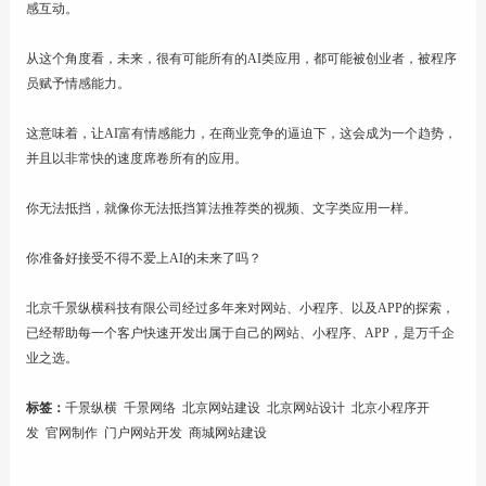
感互动。
从这个角度看，未来，很有可能所有的AI类应用，都可能被创业者，被程序
员赋予情感能力。
这意味着，让AI富有情感能力，在商业竞争的逼迫下，这会成为一个趋势，
并且以非常快的速度席卷所有的应用。
你无法抵挡，就像你无法抵挡算法推荐类的视频、文字类应用一样。
你准备好接受不得不爱上AI的未来了吗？
北京千景纵横科技有限公司
经过多年来对
网站
、
小程序
、以及
APP
的探索，
已经帮助每一个客户快速开发出属于自己的
网站
、
小程序
、
APP
，是万千企
业之选。
标签：
千景纵横
千景网络
北京网站建设
北京网站设计
北京小程序开
发
官网制作
门户网站开发
商城网站建设