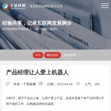
策划型高端网站设计公司
首页
经验共享，记录互联网发展脚步
在开拓网络市场的路上，我们与您一路同行！
服务
ALL
建站知识
签约新闻
案例
产品经理让人爱上机器人
资讯
作者：千景纵横
日期：2023-04-26
人气：
269
优势
AI时代，赋予产品以人格，让用户爱上产品，这或许是接下来产品经理们不
得不做的工作，以构建品牌的忠诚度。
关于